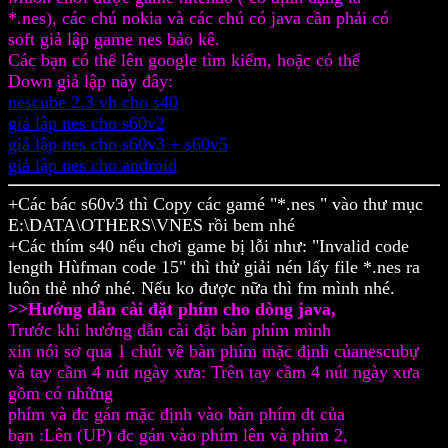
*.nes), các chú nokia và các chú có java cần phải có
soft giả lập game nes bảo kê.
Các bạn có thể lên google tìm kiếm, hoặc có thể
Down giả lập này đây:
nescube 2.3 vh cho s40
giả lập nes cho s60v2
giả lập nes cho s60v3 + s60v5
giả lập nes cho android
+Các bác s60v3 thì Copy các gamé "*.nes " vào thư mục
E:\DATA\OTHERS\VNES rồi bem nhé
+Các thím s40 nếu chơi game bị lỗi như: "Invalid code
length Hùfman code 15" thì thử giải nén lấy file *.nes ra
luôn thẻ nhớ nhé. Nếu ko được nữa thì fm mình nhé.
>>Hướng dẫn cài đặt phím cho dòng java,
Trước khi hướng dẫn cài đặt bàn phím mình
xin nói sơ qua 1 chút về bàn phím mặc định củanescubự
và tay cầm 4 nút ngày xưa: Trên tay cầm 4 nút ngày xưa
gồm có những
phím và đc gán mặc định vào bàn phím dt của
bạn :Lên (UP) đc gán vào phím lên và phím 2,