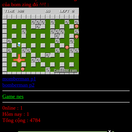
của bom zing đó ^^! :
momberman p1
bomberman p2
Game nes
0nline : 1
Hôm nay : 1
Tổng cộng : 4784