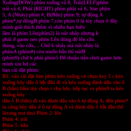
Xuống(DOW) phím xuống và 8, Trái(LELF)phím
trái và 4, Phải (RIGHT) phím phải và 6, Star phím
5, A (Nhảy) phím #, B(Bắn) phím 9; tự động A
phím*,tự độngB phím 7,còn phím 0 là tùy chọn ở đây
mình giải thích thêm vì nhiều bạn hiểu
lầm là phím Lên(phím2) là nút nhảy nhưng k
phải ở game nes phím Lên dùng để lên cầu
thang, vào cửa,... Chứ k nhảy mà nút nhảy là
phímA (phím#) còn muốn bắn thì nútB
(phím9) chứ k phải phím5 Để thuận tiện chơi game hơn
mình xin hd các
bạn cài đặt phím:
B1: vào cài đặt bàn phím kéo xuống và chọn key 5 r kéo
xuống hủy dấu ô bắt đầu đi và kéo xuống đánh dấu vào ô
B (bắn) bấm tùy chọn r chọ lưu, tiếp tục vs phím9 ta kéo
xuống hủy
dấu ô B (bắn) đi vào đánh dấu vào ô tự động A; đến phím*
ta cũng hủy dấu ở ô tự động A và đánh dấu ô bắt đầu thế
làxong test thui Phím 2: lên
Phím 4: trái
Phím 5: bắn