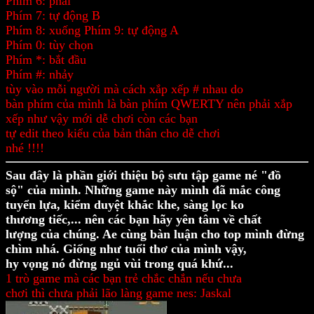
Phím 6: phải
Phím 7: tự động B
Phím 8: xuống Phím 9: tự động A
Phím 0: tùy chọn
Phím *: bắt đầu
Phím #: nhảy
tùy vào mỗi người mà cách xắp xếp # nhau do
bàn phím của mình là bàn phím QWERTY nên phải xắp
xếp như vậy mới dễ chơi còn các bạn
tự edit theo kiểu của bản thân cho dễ chơi
nhé !!!!
Sau đây là phần giới thiệu bộ sưu tập game né "đồ
sộ" của mình. Những game này mình đã mắc công
tuyển lựa, kiểm duyệt khắc khe, sàng lọc ko
thương tiếc,... nên các bạn hãy yên tâm về chất
lượng của chúng. Ae cùng bàn luận cho top mình đừng
chìm nhá. Giống như tuổi thơ của mình vậy,
hy vọng nó đừng ngủ vùi trong quá khứ...
1 trò game mà các bạn trẻ chắc chắn nếu chưa
chơi thì chưa phải lão làng game nes: Jaskal