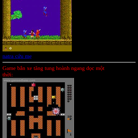
natra cứu mẹ
Game bắn xe tăng tung hoành ngang dọc một
thời: