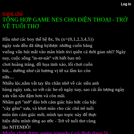
trang chủ
TỔNG HỢP GAME NES CHO ĐIỆN THOẠI - TRỞ
VỀ TUỔI THƠ
Hầu như các boy thế hệ 8x, 9x (x={0,1,2,3,4,5})
ngày xưa đều đã từng bị/được những cuốn băng
vuông vắn hút mắt vào màn hình tivi quên cả thời gian nhỉ? Ngày
nay, cuộc sống "in-tơ-nát" với biết bao trò
chơi hoàng tráng, đồ họa tinh xảo, lối chơi cuốn
hút,.. dường như cái hương vị từ xa lắm ko còn
nữa....
Nhiều lúc,nằm vắt tay lên chân nhớ về các siêu anh
hùng ngày xưa, so với các he-rô ngày nay, sao cái ấn tượng ngày
xưa vẫn sâu đậm hơn và còn mãi.
Nhằm gợi "mỡ" đào bới cảm giác háo hức của bậc
"cày gêm" xưa, và khơi mào cho các chú trẻ tuổi
mún tìm cảm giác mới, mình tạo topic này để thực
hiện điều mình từng ao ước - Trở về tuổi thơ cùng
lão NITENĐỒ!
Muốn chơi được game nitendo ( có định dạng là