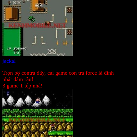
jackal
Trọn bộ contra đây, cái game con tra force là đỉnh
nhất đám rầu!
3 game 1 tệp nhá!